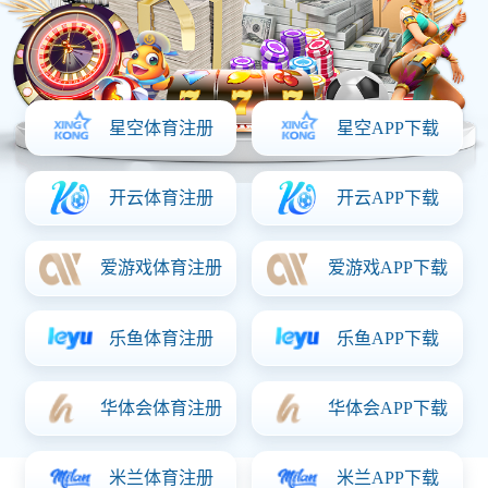
关于开云体育
开云体育是专注于体育赛事直播与互动体验的创新平台，致力于
为全球用户带来高速、安全与多样化的观赛服务体验，覆盖多语
种、多终端、多场景。